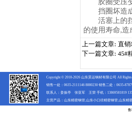
胶圈受压变
挡圈坏造成
活塞上的挡圈
的使用寿命,造
上一篇文章:
直销
下一篇文章:
45
Copyright © 2018-2026 山东
昊运
钢材有限公司 All Rights R
销售一处：0635-2111146 8880230 销售二处：0635-878792
联系人：姜振亭 张亚军 王荣 手机：13869581819 1356203
主营产品：山东精密钢管,山东小口径精密钢管,山东精
鲁I