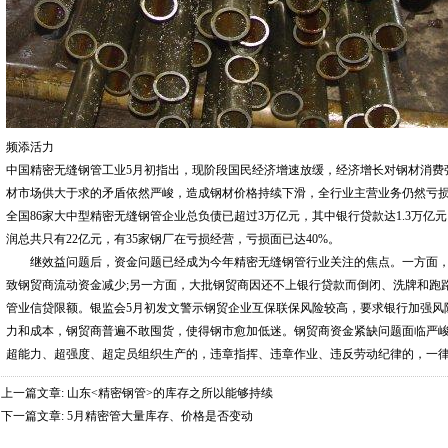
频添活力
中国精密无缝钢管工业5月初指出，现阶段国民经济增速放缓，经济增长对钢材消费
材市场供大于求的矛盾依然严峻，造成钢材价格持续下滑，全行业主营业务仍然亏损
全国86家大中型精密无缝钢管企业总负债已超过3万亿元，其中银行贷款达1.3万
润总共只有22亿元，有35家钢厂在亏损经营，亏损面已达40%。
继效益问题后，资金问题已经成为今年精密无缝钢管行业关注的焦点。一方面，
致钢贸商流动资金减少;另一方面，大批钢贸商因还不上银行贷款而倒闭、洗牌和跑
管业信贷限额。银监会5月初发文警示钢贸企业互保联保风险较高，要求银行加强风
力和成本，钢贸商普遍不敢囤货，使得钢市愈加低迷。钢贸商资金紧缺问题面临严
超能力、超强度、超定员组织生产的，违章指挥、违章作业、违反劳动纪律的，一
上一篇文章:
山东<精密钢管>的库存之所以能够持续
下一篇文章:
5月精密管大量库存、价格是否变动