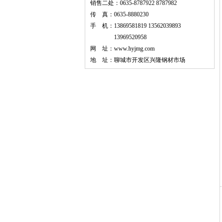
销售二处：0635-8787922 8787982
传 真：0635-8880230
手 机：13869581819 13562039893
13969520958
网 址：
www.hyjmg.com
地 址：聊城市开发区兴隆钢材市场