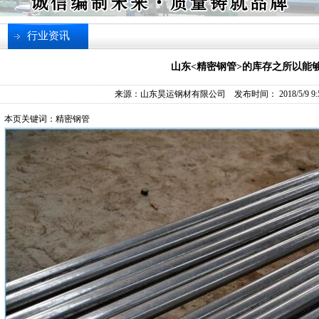
行业资讯
山东<精密钢管>的库存之所以能
来源：
山东昊运钢材有限公司
发布时间： 2018/5/9 9:5
本页关键词：精密钢管