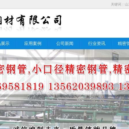
关键词：山
品展示
应用案例
公司新闻
行业资讯
精密