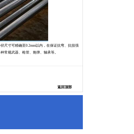
尺寸可精确至0.2mm以内，在保证抗弯、抗扭强
各种常规武器、枪管、炮弹、轴承等。
返回顶部